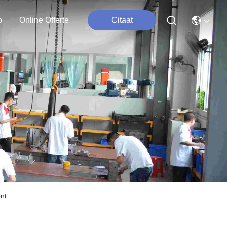
p
Online Offerte
Citaat
nt