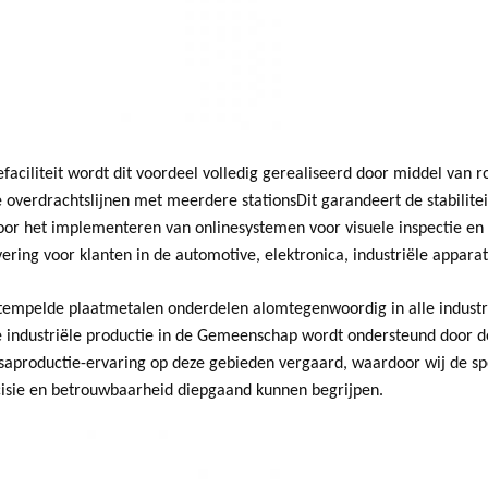
efaciliteit wordt dit voordeel volledig gerealiseerd door middel va
 overdrachtslijnen met meerdere stationsDit garandeert de stabilite
oor het implementeren van onlinesystemen voor visuele inspectie en
ering voor klanten in de automotive, elektronica, industriële appara
empelde plaatmetalen onderdelen alomtegenwoordig in alle industrie
de industriële productie in de Gemeenschap wordt ondersteund door
aproductie-ervaring op deze gebieden vergaard, waardoor wij de spec
cisie en betrouwbaarheid diepgaand kunnen begrijpen.