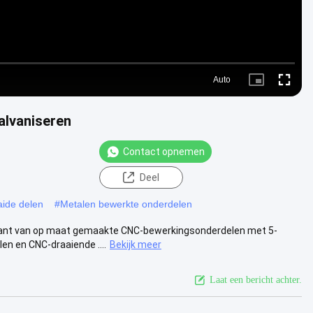
Auto
Picture-
Fullscr
in-
Picture
alvaniseren
Contact opnemen
Deel
aide delen
#
Metalen bewerkte onderdelen
ikant van op maat gemaakte CNC-bewerkingsonderdelen met 5-
n en CNC-draaiende ....
Bekijk meer
Laat een bericht achter.