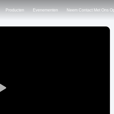
Producten
Evenementen
Neem Contact Met Ons O
Play
Video