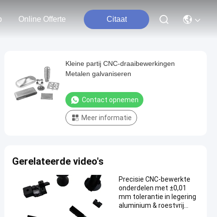
p
Online Offerte
Citaat
Kleine partij CNC-draaibewerkingen
Metalen galvaniseren
Contact opnemen
Meer informatie
Gerelateerde video's
Precisie CNC-bewerkte
onderdelen met ±0,01
mm tolerantie in legering
aluminium & roestvrij
staal voor prototype tot