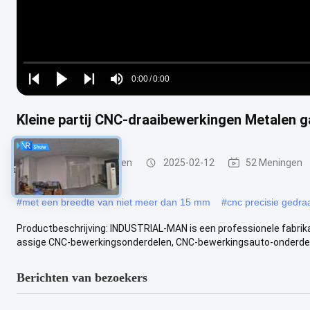
Loaded
:
0%
0:00
/
0:00
Play
Play
Play
Mute
Current
Duration
next
next
Time
Kleine partij CNC-draaibewerkingen Metalen g
CNC-draaiwerkstukken
2025-02-12
52 Meningen
#
met een breedte van niet meer dan 15 mm
#
cnc precisie gedra
Productbeschrijving: INDUSTRIAL-MAN is een professionele fabr
assige CNC-bewerkingsonderdelen, CNC-bewerkingsauto-onderdele
Berichten van bezoekers