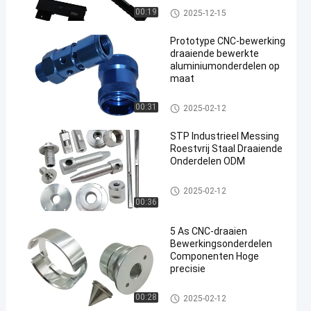
massaproductie
CNC-draaiwerkstukken
00:19
2025-12-15
Prototype CNC-bewerking
draaiende bewerkte
aluminiumonderdelen op
maat
een
CNC-draaiwerkstukken
00:31
2025-02-12
STP Industrieel Messing
Roestvrij Staal Draaiende
Onderdelen ODM
CNC-draaiwerkstukken
2025-02-12
00:36
5 As CNC-draaien
Bewerkingsonderdelen
Componenten Hoge
precisie
CNC-draaiwerkstukken
00:28
2025-02-12