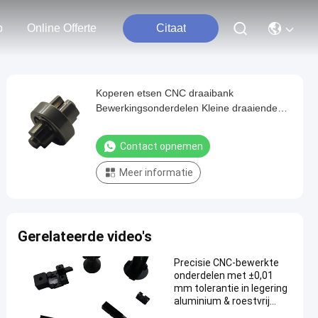
p
Online Offerte
Citaat
Koperen etsen CNC draaibank
Bewerkingsonderdelen Kleine draaiende
onderdelen ODM
Contact opnemen
Meer informatie
Gerelateerde video's
Precisie CNC-bewerkte
onderdelen met ±0,01
mm tolerantie in legering
aluminium & roestvrij
staal voor prototype tot