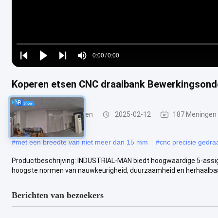
Loaded
:
0%
0:00
/
0:00
Play
Play
Play
Mute
Current
Duration
next
next
Time
Koperen etsen CNC draaibank Bewerkingsonde
CNC-draaiwerkstukken
2025-02-12
187 Meningen
#
met een breedte van niet meer dan 15 mm
#
cnc precisie gedra
Productbeschrijving: INDUSTRIAL-MAN biedt hoogwaardige 5-assi
hoogste normen van nauwkeurigheid, duurzaamheid en herhaalbaa
Berichten van bezoekers