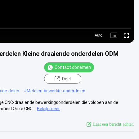
Auto
Picture-
Fullscr
in-
Picture
rdelen Kleine draaiende onderdelen ODM
Contact opnemen
Deel
aide delen
#
Metalen bewerkte onderdelen
ge CNC-draaiende bewerkingsonderdelen die voldoen aan de
rheid.Onze CNC...
Bekijk meer
Laat een bericht achter.