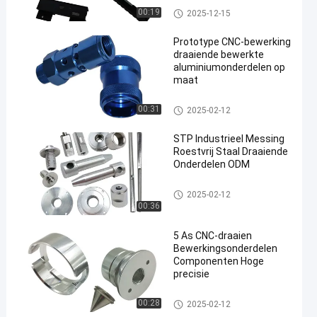
massaproductie
CNC-draaiwerkstukken
00:19
2025-12-15
Prototype CNC-bewerking
draaiende bewerkte
aluminiumonderdelen op
maat
een
CNC-draaiwerkstukken
00:31
2025-02-12
STP Industrieel Messing
Roestvrij Staal Draaiende
Onderdelen ODM
CNC-draaiwerkstukken
2025-02-12
00:36
5 As CNC-draaien
Bewerkingsonderdelen
Componenten Hoge
precisie
CNC-draaiwerkstukken
00:28
2025-02-12