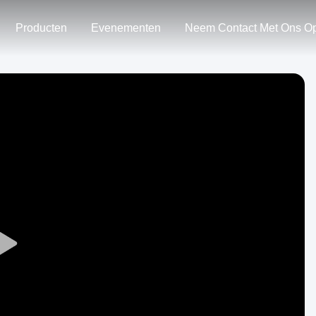
Producten
Evenementen
Neem Contact Met Ons O
Play
Video