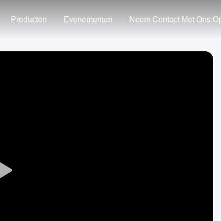
Producten
Evenementen
Neem Contact Met Ons O
Play
Video