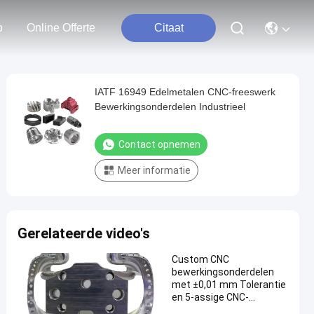
p
Online Offerte
Citaat
IATF 16949 Edelmetalen CNC-freeswerk
Bewerkingsonderdelen Industrieel
Contact opnemen
Meer informatie
Gerelateerde video's
Custom CNC
bewerkingsonderdelen
met ±0,01 mm Tolerantie
en 5-assige CNC-
bewerking∙ ISO 9001:2015