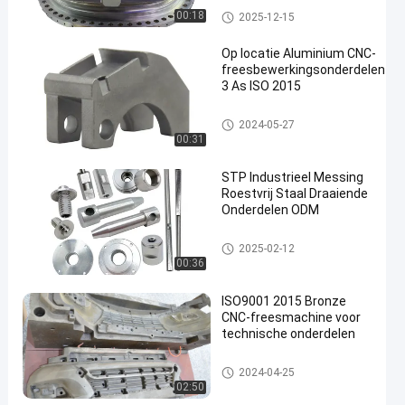
Gecertificeerd
CNC Malen dat Delen machina
00:18
2025-12-15
al bewerkt
Op locatie Aluminium CNC-
freesbewerkingsonderdelen
3 As ISO 2015
CNC Malen dat Delen machinaal
2024-05-27
bewerkt
00:31
STP Industrieel Messing
Roestvrij Staal Draaiende
Onderdelen ODM
CNC-draaiwerkstukken
2025-02-12
00:36
ISO9001 2015 Bronze
CNC-freesmachine voor
technische onderdelen
CNC Malen dat Delen machina
2024-04-25
al bewerkt
02:50