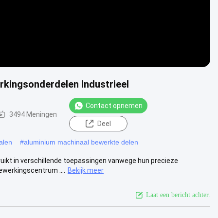
kingsonderdelen Industrieel
Contact opnemen
3494 Meningen
Deel
alen
#
aluminium machinaal bewerkte delen
uikt in verschillende toepassingen vanwege hun precieze
ewerkingscentrum ....
Bekijk meer
Laat een bericht achter.