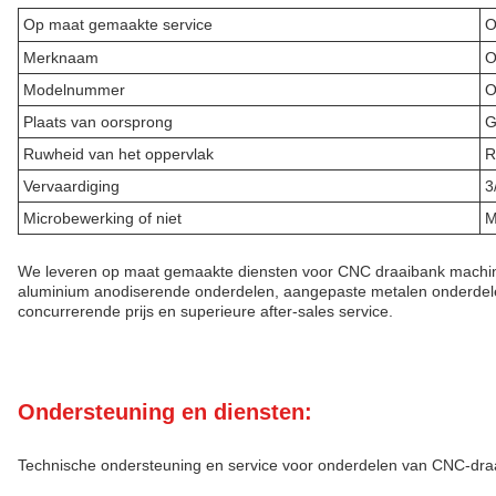
Op maat gemaakte service
O
Merknaam
O
Modelnummer
O
Plaats van oorsprong
G
Ruwheid van het oppervlak
R
Vervaardiging
3
Microbewerking of niet
M
We leveren op maat gemaakte diensten voor CNC draaibank machi
aluminium anodiserende onderdelen, aangepaste metalen onderdel
concurrerende prijs en superieure after-sales service.
Ondersteuning en diensten:
Technische ondersteuning en service voor onderdelen van CNC-dr