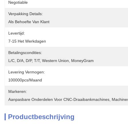
Negotiable
Verpakking Details:
Als Behoefte Van Klant
Levertijd:
7-15 Het Werkdagen
Betalingscondities:
L/C, D/A, D/P, T/T, Western Union, MoneyGram
Levering Vermogen:
100000pcs/maand
Markeren:
Aanpasbare Onderdelen Voor CNC-Draaibankmachines
, 
Machines
Productbeschrijving