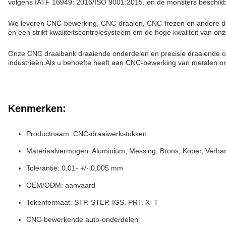
volgens IATF 16949: 2016/ISO 9001:2015, en de monsters beschikba
We leveren CNC-bewerking, CNC-draaien, CNC-frezen en andere dien
en een strikt kwaliteitscontrolesysteem om de hoge kwaliteit van 
Onze CNC draaibank draaiende onderdelen en precisie draaiende on
industrieën.Als u behoefte heeft aan CNC-bewerking van metalen on
Kenmerken:
Productnaam: CNC-draaiwerkstukken
Materiaalvermogen: Aluminium, Messing, Brons, Koper, Verhard
Tolerantie: 0,01- +/- 0,005 mm
OEM/ODM: aanvaard
Tekenformaat: STP. STEP. IGS. PRT. X_T
CNC-bewerkende auto-onderdelen