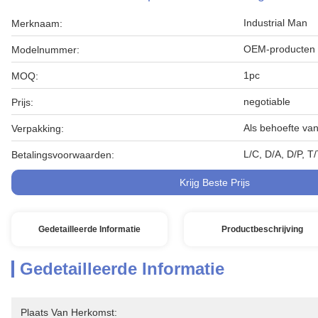
Industrial Man
Merknaam:
OEM-producten
Modelnummer:
1pc
MOQ:
negotiable
Prijs:
Als behoefte van
Verpakking:
L/C, D/A, D/P, T
Betalingsvoorwaarden:
Krijg Beste Prijs
Gedetailleerde Informatie
Productbeschrijving
Gedetailleerde Informatie
Plaats Van Herkomst: