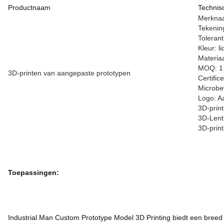
Productnaam
Technis
Merknaa
Tekenin
Toleran
Kleur: l
Materiaa
MOQ: 1 
3D-printen van aangepaste prototypen
Certific
Microbe
Logo: A
3D-print
3D-Lenti
3D-print
Toepassingen:
Industrial Man Custom Prototype Model 3D Printing biedt een breed s