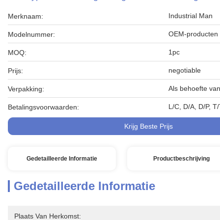
Industrial Man
Merknaam:
OEM-producten
Modelnummer:
1pc
MOQ:
negotiable
Prijs:
Als behoefte van
Verpakking:
L/C, D/A, D/P, 
Betalingsvoorwaarden:
Krijg Beste Prijs
Gedetailleerde Informatie
Productbeschrijving
Gedetailleerde Informatie
Plaats Van Herkomst: