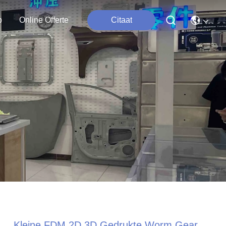
p
Online Offerte
Citaat
Kleine FDM 2D 3D Gedrukte Worm Gear