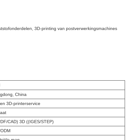
unststofonderdelen, 3D-printing van postverwerkingsmachines
l
gdong, China
en 3D-printerservice
aat
PDF/CAD) 3D ((IGES/STEP)
/ODM
triële man