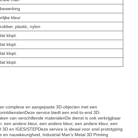
obewerking
rlijke kleur
rubber, plastic, nylon
dat klopt.
dat klopt.
dat klopt.
dat klopt.
en van complexe en aangepaste 3D-objecten met een
rintdienstenDeze service biedt een end-to-end 3D-
ken van verschillende materialenDe dienst is ook verkrijgbaar
ur, een andere kleur, een andere kleur, een andere kleur, een
 3D en IGES/STEPDeze service is ideaal voor snel prototyping
 en nauwkeurigheid, Industrial Man's Metal 3D Printing