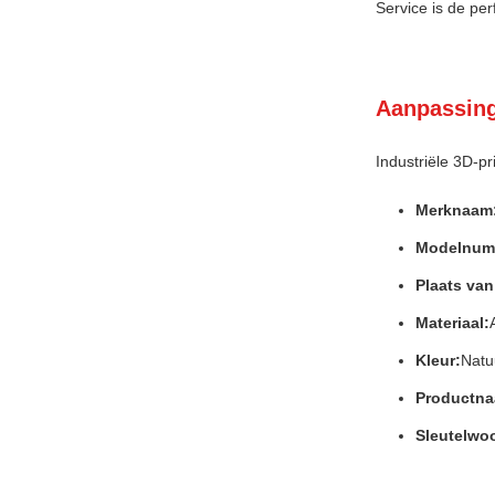
Service is de pe
Aanpassin
Industriële 3D-pr
Merknaam
Modelnum
Plaats va
Materiaal:
Kleur:
Natuu
Productna
Sleutelwo