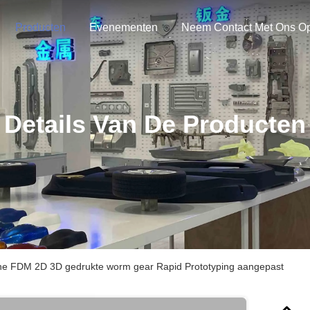
Producten
Evenementen
Neem Contact Met Ons O
Details Van De Producten
ne FDM 2D 3D gedrukte worm gear Rapid Prototyping aangepast