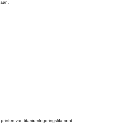
taan.
-printen van titaniumlegeringsfilament