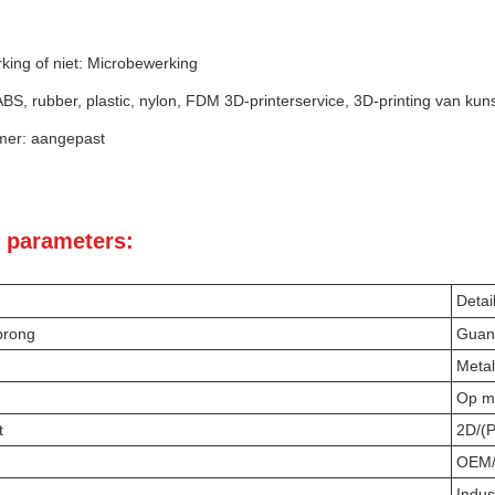
:
king of niet: Microbewerking
ABS, rubber, plastic, nylon, FDM 3D-printerservice, 3D-printing van k
er: aangepast
 parameters:
Detai
prong
Guan
Metal
Op m
t
2D/(
OEM
Indus