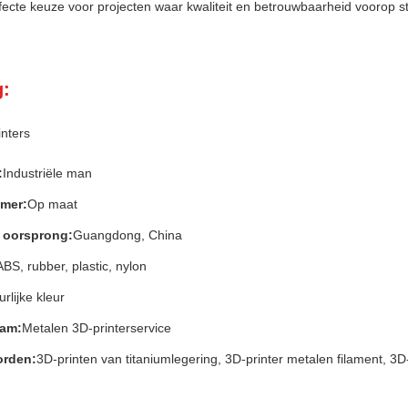
rfecte keuze voor projecten waar kwaliteit en betrouwbaarheid voorop s
g:
inters
:
Industriële man
mer:
Op maat
n oorsprong:
Guangdong, China
ABS, rubber, plastic, nylon
rlijke kleur
am:
Metalen 3D-printerservice
orden:
3D-printen van titaniumlegering, 3D-printer metalen filament, 3D