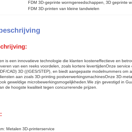
FDM 3D-geprinte wormgereedschappen
, 
3D geprinte w
FDM 3D-printen van kleine tandwielen
beschrijving
chrijving:
en is een innovatieve technologie die klanten kosteneffectieve en bet
everen van een reeks voordelen, zoals kortere levertijdenOnze servic
DF/CAD) 3D ((IGES/STEP), en biedt aangepaste modelnummers om aan
iensten aan zoals 3D-printing postverwerkingsmachinesOnze 3D-metal
 ook geweldige microbewerkingsmogelijkheden.We zijn gevestigd in Gua
an de hoogste kwaliteit tegen concurrerende prijzen.
:
m: Metalen 3D-printerservice