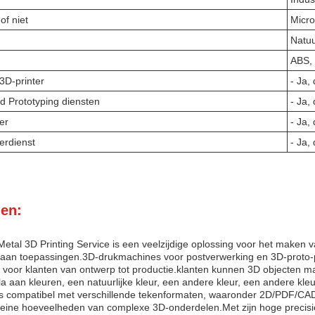
of niet
Micr
Natuu
ABS, 
 3D-printer
- Ja, 
id Prototyping diensten
- Ja, 
er
- Ja, 
erdienst
- Ja, 
en:
 Metal 3D Printing Service is een veelzijdige oplossing voor het mak
aan toepassingen.3D-drukmachines voor postverwerking en 3D-proto-p
g voor klanten van ontwerp tot productie.klanten kunnen 3D objecten ma
a aan kleuren, een natuurlijke kleur, een andere kleur, een andere kle
is compatibel met verschillende tekenformaten, waaronder 2D/PDF/CAD
kleine hoeveelheden van complexe 3D-onderdelen.Met zijn hoge precisie