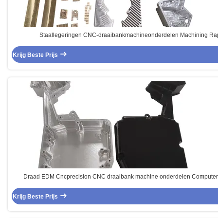
Staallegeringen CNC-draaibankmachineonderdelen Machining Rap
Krijg Beste Prijs
Draad EDM Cncprecision CNC draaibank machine onderdelen Computeri
Krijg Beste Prijs