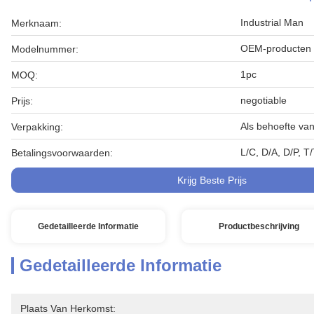
Industrial Man
Merknaam:
OEM-producten
Modelnummer:
1pc
MOQ:
negotiable
Prijs:
Als behoefte van
Verpakking:
L/C, D/A, D/P, T
Betalingsvoorwaarden:
Krijg Beste Prijs
Gedetailleerde Informatie
Productbeschrijving
Gedetailleerde Informatie
Plaats Van Herkomst: