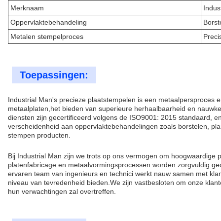
Merknaam
Indus
Oppervlaktebehandeling
Borst
Metalen stempelproces
Preci
Toepassingen:
Industrial Man's precieze plaatstempelen is een metaalpersproces
metaalplaten,het bieden van superieure herhaalbaarheid en nauwke
diensten zijn gecertificeerd volgens de ISO9001: 2015 standaard, 
verscheidenheid aan oppervlaktebehandelingen zoals borstelen, pl
stempen producten.
Bij Industrial Man zijn we trots op ons vermogen om hoogwaardige p
platenfabricage en metaalvormingsprocessen worden zorgvuldig gec
ervaren team van ingenieurs en technici werkt nauw samen met kla
niveau van tevredenheid bieden.We zijn vastbesloten om onze klanten
hun verwachtingen zal overtreffen.