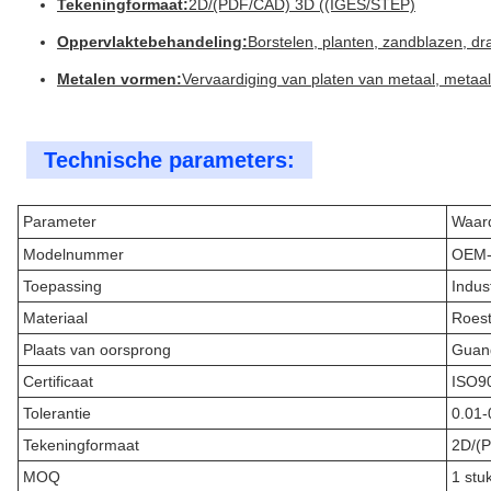
Tekeningformaat:
2D/(PDF/CAD) 3D ((IGES/STEP)
Oppervlaktebehandeling:
Borstelen, planten, zandblazen, dr
Metalen vormen:
Vervaardiging van platen van metaal, metaa
Technische parameters:
Parameter
Waar
Modelnummer
OEM-
Toepassing
Indus
Materiaal
Roest
Plaats van oorsprong
Guan
Certificaat
ISO9
Tolerantie
0.01
Tekeningformaat
2D/(
MOQ
1 stu