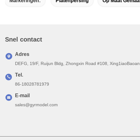
Markeringen:
Platenpersing
Op Maat Gemaa
Snel contact
Adres
DEFG, 19/F, Ruijun Bldg, Zhongxin Road #108, Xing1iaoBaoan 
Tel.
86-18028781979
E-mail
sales@gyrmodel.com