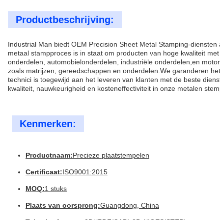
Productbeschrijving:
Industrial Man biedt OEM Precision Sheet Metal Stamping-diensten 
metaal stampproces is in staat om producten van hoge kwaliteit me
onderdelen, automobielonderdelen, industriële onderdelen,en moto
zoals matrijzen, gereedschappen en onderdelen.We garanderen het 
technici is toegewijd aan het leveren van klanten met de beste dien
kwaliteit, nauwkeurigheid en kosteneffectiviteit in onze metalen ste
Kenmerken:
Productnaam:
Precieze plaatstempelen
Certificaat:
ISO9001:2015
MOQ:
1 stuks
Plaats van oorsprong:
Guangdong, China