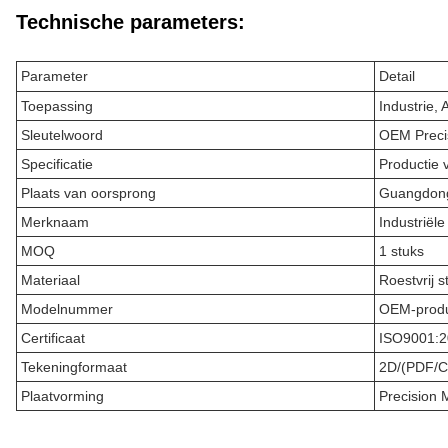
Technische parameters:
Parameter
Detail
Toepassing
Industrie,
Sleutelwoord
OEM Precis
Specificatie
Productie 
Plaats van oorsprong
Guangdong
Merknaam
Industriël
MOQ
1 stuks
Materiaal
Roestvrij 
Modelnummer
OEM-prod
Certificaat
ISO9001:2
Tekeningformaat
2D/(PDF/C
Plaatvorming
Precision 