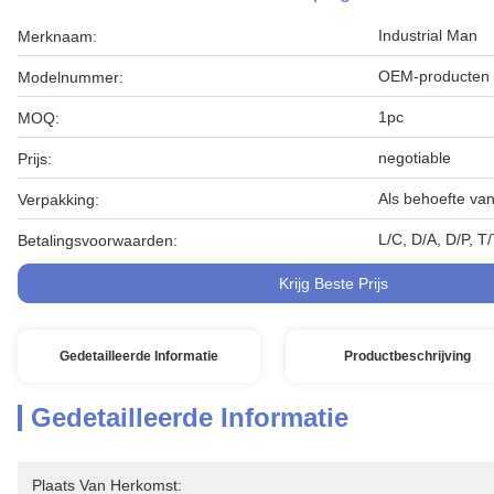
Industrial Man
Merknaam:
OEM-producten
Modelnummer:
1pc
MOQ:
negotiable
Prijs:
Als behoefte van
Verpakking:
L/C, D/A, D/P, T
Betalingsvoorwaarden:
Krijg Beste Prijs
Gedetailleerde Informatie
Productbeschrijving
Gedetailleerde Informatie
Plaats Van Herkomst: